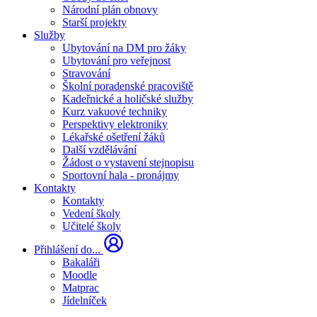
Národní plán obnovy
Starší projekty
Služby
Ubytování na DM pro žáky
Ubytování pro veřejnost
Stravování
Školní poradenské pracoviště
Kadeřnické a holičské služby
Kurz vakuové techniky
Perspektivy elektroniky
Lékařské ošetření žáků
Další vzdělávání
Žádost o vystavení stejnopisu
Sportovní hala - pronájmy
Kontakty
Kontakty
Vedení školy
Učitelé školy
Přihlášení do...
Bakaláři
Moodle
Matprac
Jídelníček