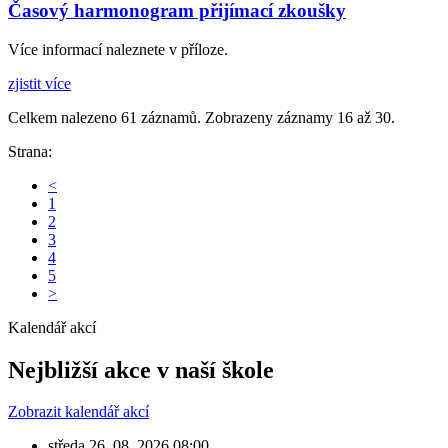
Časový harmonogram přijímací zkoušky
Více informací naleznete v příloze.
zjistit více
Celkem nalezeno 61 záznamů. Zobrazeny záznamy 16 až 30.
Strana:
<
1
2
3
4
5
>
Kalendář akcí
Nejbližší akce
v naší škole
Zobrazit kalendář akcí
středa
26. 08. 2026
08:00