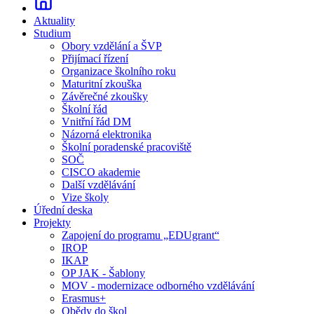
Aktuality
Studium
Obory vzdělání a ŠVP
Přijímací řízení
Organizace školního roku
Maturitní zkouška
Závěrečné zkoušky
Školní řád
Vnitřní řád DM
Názorná elektronika
Školní poradenské pracoviště
SOČ
CISCO akademie
Další vzdělávání
Vize školy
Úřední deska
Projekty
Zapojení do programu „EDUgrant“
IROP
IKAP
OP JAK - Šablony
MOV - modernizace odborného vzdělávání
Erasmus+
Obědy do škol