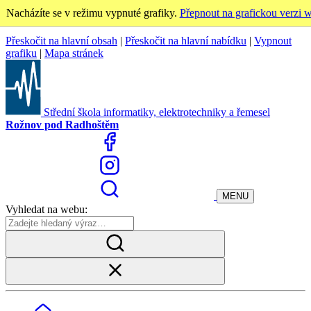
Nacházíte se v režimu vypnuté grafiky.
Přepnout na grafickou verzi 
Přeskočit na hlavní obsah
|
Přeskočit na hlavní nabídku
|
Vypnout
grafiku
|
Mapa stránek
Střední škola informatiky, elektrotechniky a řemesel
Rožnov pod Radhoštěm
MENU
Vyhledat na webu: