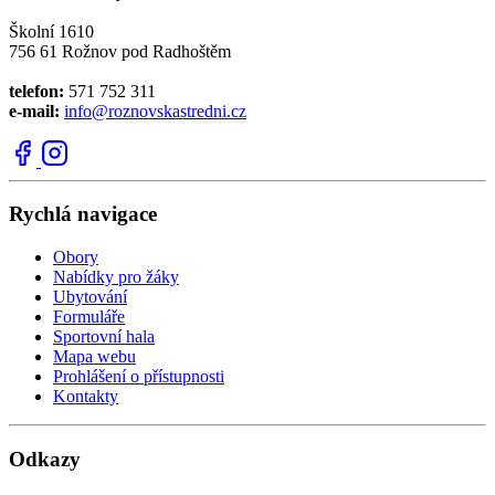
Školní 1610
756 61 Rožnov pod Radhoštěm
telefon:
571 752 311
e-mail:
info@roznovskastredni.cz
Rychlá navigace
Obory
Nabídky pro žáky
Ubytování
Formuláře
Sportovní hala
Mapa webu
Prohlášení o přístupnosti
Kontakty
Odkazy