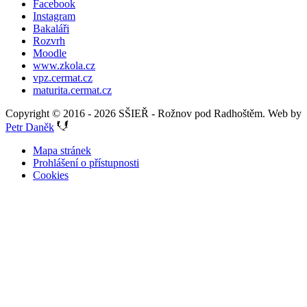
Facebook
Instagram
Bakaláři
Rozvrh
Moodle
www.zkola.cz
vpz.cermat.cz
maturita.cermat.cz
Copyright © 2016 - 2026 SŠIEŘ - Rožnov pod Radhoštěm. Web by
Petr Daněk
Mapa stránek
Prohlášení o přístupnosti
Cookies