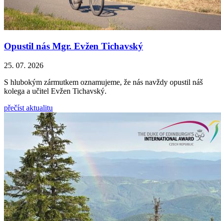
Opustil nás Mgr. Evžen Tichavský
25. 07. 2026
S hlubokým zármutkem oznamujeme, že nás navždy opustil náš
kolega a učitel Evžen Tichavský.
přečíst aktualitu