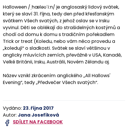
Halloween /ˌhæləʊˈiːn/ je anglosaský lidový svátek,
který se slaví 31. října, tedy den před křesťanským
svátkem Všech svatých, z jehož oslav se v Irsku
vyvinul. Děti se oblékají do strašidelných kostýmů a
chodí od domu k domu s tradičním pořekadlem
Trick or treat (Koledu, nebo vám něco provedu a
„koledují“ o sladkosti. Svátek se slaví většinou v
anglicky mluvících zemích, převážně v USA, Kanadě,
Velké Británii, Irsku, Austrálii, Novém Zélandu aj.
Název vznikl zkrácením anglického „All Hallows'
Evening“, tedy „Předvečer Všech svatých“.
Vydáno:
23. října 2017
Autor:
Jana Josefíková
SDÍLET NA FACEBOOK