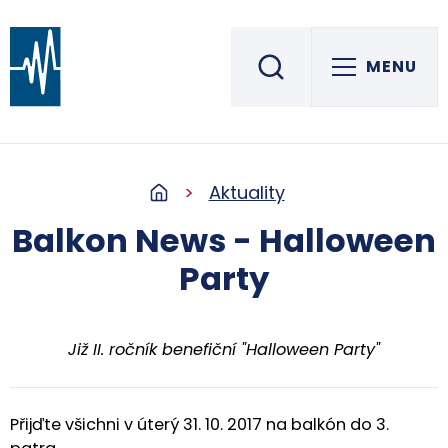
MENU
Střední škola informatiky, elektrotechniky a řemesel
ROŽNOV POD RADHOŠTĚM
Aktuality
Balkon News - Halloween
Party
Již II. ročník benefiční "Halloween Party"
Přijďte všichni v úterý 31. 10. 2017 na balkón do 3.