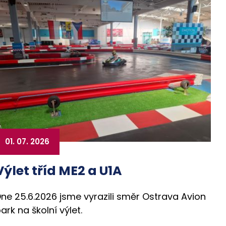
01. 07. 2026
Výlet tříd ME2 a U1A
ne 25.6.2026 jsme vyrazili směr Ostrava Avion
ark na školní výlet.