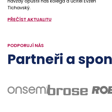
navždy opustil náš kolega a učitel Evžen
Tichavský.
PŘEČÍST AKTUALITU
PODPORUJÍ NÁS
Partneři a spon