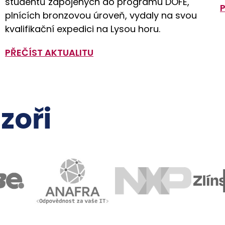
studentů zapojených do programu DOFE,
plnících bronzovou úroveň, vydaly na svou
kvalifikační expedici na Lysou horu.
PŘEČÍST AKTUALITU
zoři