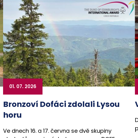
01. 07. 2026
Bronzoví Dofáci zdolali Lysou
horu
D
p
Ve dnech 16. a 17. června se dvě skupiny