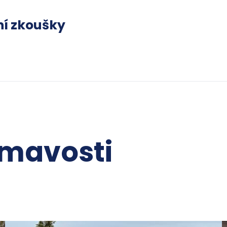
ní zkoušky
ímavosti