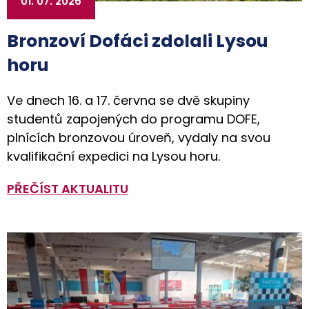
01. 07. 2026
Bronzoví Dofáci zdolali Lysou
horu
Ve dnech 16. a 17. června se dvě skupiny
studentů zapojených do programu DOFE,
plnících bronzovou úroveň, vydaly na svou
kvalifikační expedici na Lysou horu.
PŘEČÍST AKTUALITU