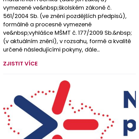
vymezené ve&nbsp;školském zákoně č.
561/2004 Sb. (ve znění pozdějších předpisů),
formálně a procesně vymezené
ve&nbsp;vyhlášce MŠMT č. 177/2009 Sb.&nbsp;
(v aktuálním znění), v rozsahu, formě a kvalitě
určené následujícími pokyny, dále…
ZJISTIT VÍCE