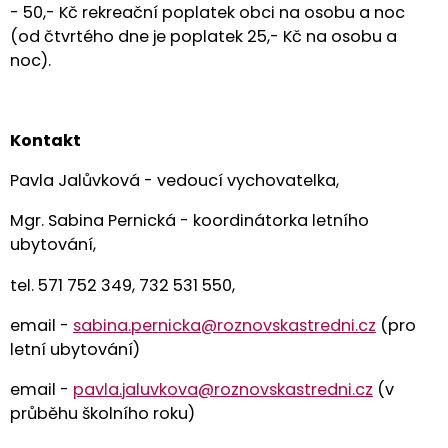
- 50,- Kč rekreační poplatek obci na osobu a noc
(od čtvrtého dne je poplatek 25,- Kč na osobu a
noc).
Kontakt
Pavla Jalůvková - vedoucí vychovatelka,
Mgr. Sabina Pernická - koordinátorka letního
ubytování,
tel. 571 752 349, 732 531 550,
email -
sabina.pernicka@roznovskastredni.cz
(pro
letní ubytování)
email -
pavla.jaluvkova@roznovskastredni.cz
(v
průběhu školního roku)