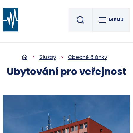
MENU
Střední škola informatiky, elektrotechniky a řemesel
ROŽNOV POD RADHOŠTĚM
Služby
Obecné články
Ubytování pro veřejnost