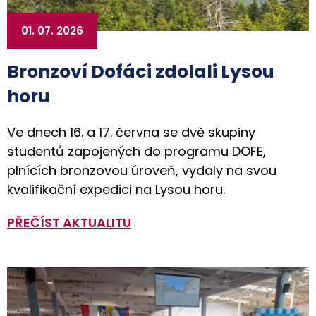
01. 07. 2026
Bronzoví Dofáci zdolali Lysou
horu
Ve dnech 16. a 17. června se dvě skupiny
studentů zapojených do programu DOFE,
plnících bronzovou úroveň, vydaly na svou
kvalifikační expedici na Lysou horu.
PŘEČÍST AKTUALITU