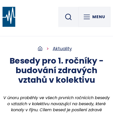
MENU
Střední škola informatiky, elektrotechniky a řemesel
ROŽNOV POD RADHOŠTĚM
Aktuality
Besedy pro 1. ročníky -
budování zdravých
vztahů v kolektivu
V únoru proběhly ve všech prvních ročnících besedy
o vztazích v kolektivu navazující na besedy, které
konaly v říjnu. Cílem besed je posílení zdravé