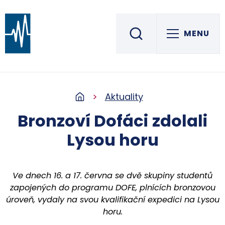
MENU
Střední škola informatiky, elektrotechniky a řemesel
ROŽNOV POD RADHOŠTĚM
Aktuality
Bronzoví Dofáci zdolali
Lysou horu
Ve dnech 16. a 17. června se dvě skupiny studentů
zapojených do programu DOFE, plnících bronzovou
úroveň, vydaly na svou kvalifikační expedici na Lysou
horu.