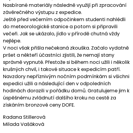
Nasbírané materiály následně využijí při zpracování
závěrečného výstupu z expedice.
Ještě před večerním odpočinkem studenti nahlédli
do meteorologické stanice a potom si připravili
večeři. Jak se ukázalo, jídlo v přírodě chutná vždy
nejlépe.
V noci však přišla nečekaná zkouška. Začalo vydatně
pršet a někteří účastníci zjistili, že nemají stany
správně vypnuté. Přestože si během noci užili i několik
krušných chvil, i takové situace k expedicím patří.
Navzdory nepříznivým nočním podmínkám si všichni
expedici užili a následující den v odpoledních
hodinách dorazili v pořádku domů. Gratulujeme jim k
úspěšnému zvládnutí dalšího kroku na cestě za
získáním bronzové ceny DOFE.
Radana Stillerová
Milada Vašáková