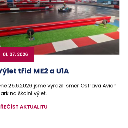
01. 07. 2026
Výlet tříd ME2 a U1A
ne 25.6.2026 jsme vyrazili směr Ostrava Avion
ark na školní výlet.
PŘEČÍST AKTUALITU