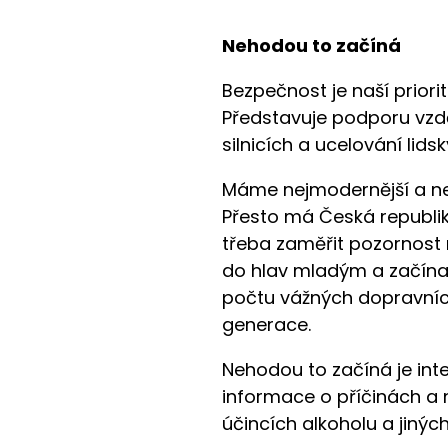
Nehodou to začíná
Bezpečnost je naší priori
Představuje podporu vzd
silnicích a ucelování lids
Máme nejmodernější a nejb
Přesto má Česká republi
třeba zaměřit pozornost n
do hlav mladým a začínaj
počtu vážných dopravníc
generace.
Nehodou to začíná je int
informace o příčinách a 
účincích alkoholu a jinýc