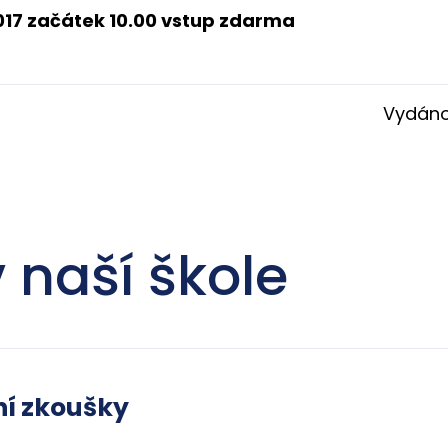
017 začátek 10.00
vstup zdarma
Vydán
 naší škole
ní zkoušky