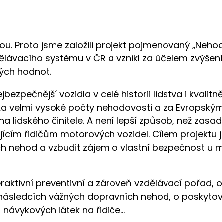
tou. Proto jsme založili projekt pojmenovaný „Neho
ělávacího systému v ČR a vznikl za účelem zvýšen
kých hodnot.
ezpečnější vozidla v celé historii lidstva i kvalitn
ka velmi vysoké počty nehodovosti a za Evropsk
a lidského činitele. A není lepší způsob, než zasa
ícím řidičům motorových vozidel. Cílem projektu je
h nehod a vzbudit zájem o vlastní bezpečnost u m
eraktivní preventivní a zároveň vzdělávací pořad, 
následcích vážných dopravních nehod, o poskytová
h návykových látek na řidiče…