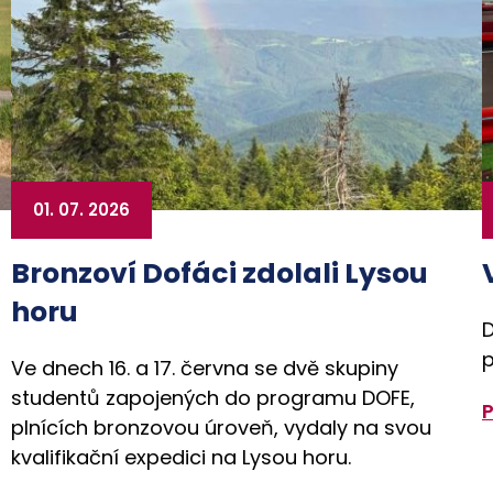
01. 07. 2026
Bronzoví Dofáci zdolali Lysou
horu
D
p
Ve dnech 16. a 17. června se dvě skupiny
studentů zapojených do programu DOFE,
plnících bronzovou úroveň, vydaly na svou
kvalifikační expedici na Lysou horu.