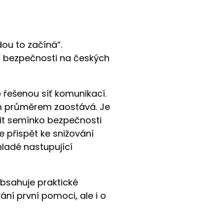
dou to začíná“.
í bezpečnosti na českých
ě řešenou síť komunikací.
ým průměrem zaostává. Je
dit semínko bezpečnosti
 přispět ke snižování
ladé nastupující
obsahuje praktické
ní první pomoci, ale i o