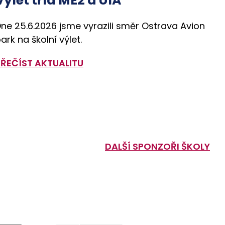
Výlet tříd ME2 a U1A
ne 25.6.2026 jsme vyrazili směr Ostrava Avion
ark na školní výlet.
PŘEČÍST AKTUALITU
DALŠÍ SPONZOŘI ŠKOLY