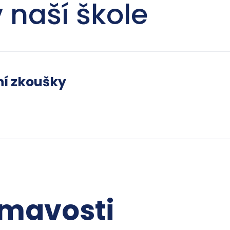
 naší škole
ní zkoušky
ímavosti