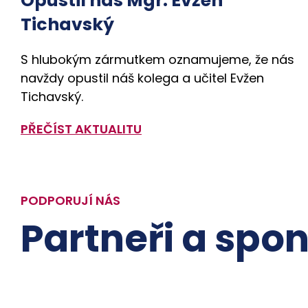
Opustil nás Mgr. Evžen
Tichavský
S hlubokým zármutkem oznamujeme, že nás
navždy opustil náš kolega a učitel Evžen
Tichavský.
PŘEČÍST AKTUALITU
PODPORUJÍ NÁS
Partneři a spon