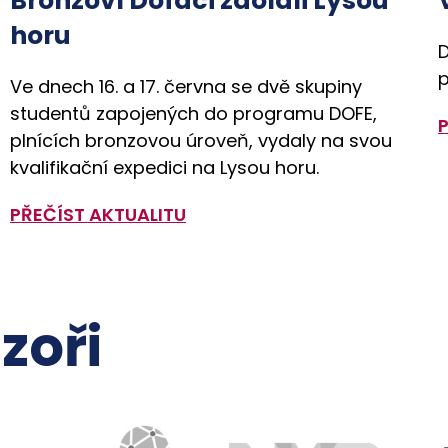
Bronzoví Dofáci zdolali Lysou
horu
D
p
Ve dnech 16. a 17. června se dvě skupiny
studentů zapojených do programu DOFE,
plnících bronzovou úroveň, vydaly na svou
kvalifikační expedici na Lysou horu.
PŘEČÍST AKTUALITU
zoři