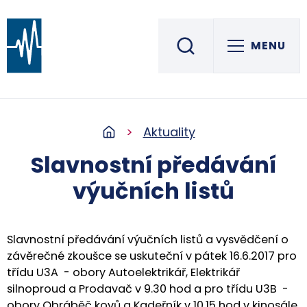
MENU
Střední škola informatiky, elektrotechniky a řemesel
ROŽNOV POD RADHOŠTĚM
Aktuality
Slavnostní předávání
výučních listů
Slavnostní předávání výučních listů a vysvědčení o
závěrečné zkoušce se uskuteční v pátek 16.6.2017 pro
třídu U3A - obory Autoelektrikář, Elektrikář
silnoproud a Prodavač v 9.30 hod a pro třídu U3B -
obory Obráběč kovů a Kadeřník v 10.15 hod v kinosále