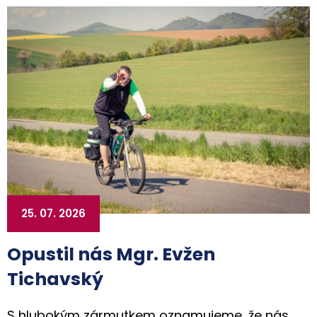
25. 07. 2026
Opustil nás Mgr. Evžen
Tichavský
S hlubokým zármutkem oznamujeme, že nás