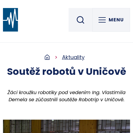
MENU
Střední škola informatiky, elektrotechniky a řemesel
ROŽNOV POD RADHOŠTĚM
Aktuality
Soutěž robotů v Uničově
Žáci kroužku robotiky pod vedením Ing. Vlastimila
Demela se zúčastnili soutěže Robotrip v Uničově.