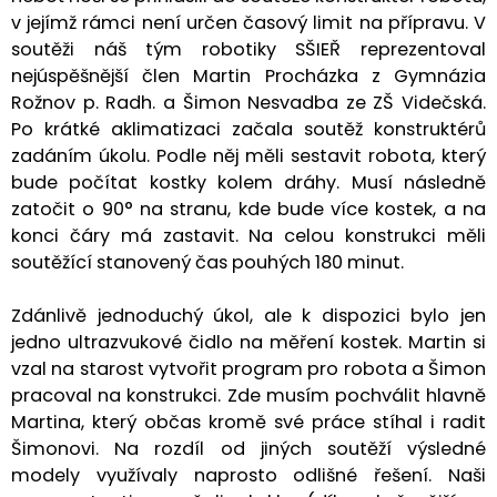
v jejímž rámci není určen časový limit na přípravu. V
soutěži náš tým robotiky SŠIEŘ reprezentoval
nejúspěšnější člen Martin Procházka z Gymnázia
Rožnov p. Radh. a Šimon Nesvadba ze ZŠ Videčská.
Po krátké aklimatizaci začala soutěž konstruktérů
zadáním úkolu. Podle něj měli sestavit robota, který
bude počítat kostky kolem dráhy. Musí následně
zatočit o 90° na stranu, kde bude více kostek, a na
konci čáry má zastavit. Na celou konstrukci měli
soutěžící stanovený čas pouhých 180 minut.
Zdánlivě jednoduchý úkol, ale k dispozici bylo jen
jedno ultrazvukové čidlo na měření kostek. Martin si
vzal na starost vytvořit program pro robota a Šimon
pracoval na konstrukci. Zde musím pochválit hlavně
Martina, který občas kromě své práce stíhal i radit
Šimonovi. Na rozdíl od jiných soutěží výsledné
modely využívaly naprosto odlišné řešení. Naši