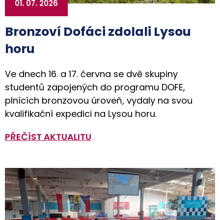
01. 07. 2026
Bronzoví Dofáci zdolali Lysou
horu
Ve dnech 16. a 17. června se dvě skupiny
studentů zapojených do programu DOFE,
plnících bronzovou úroveň, vydaly na svou
kvalifikační expedici na Lysou horu.
PŘEČÍST AKTUALITU