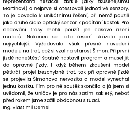
reprezentanti nezačali zbrkle (díky zkušenějšímu
Martinovi) a nejprve si otestovali jednotlivé senzory.
To je dovedlo k unikátnímu řešení, při němž použili
jako druhé čidlo optický senzor k počítání kostek. Pro
sledování trasy mohli použít jen časové řízení
motorů. Nakonec se toto řešení ukázalo jako
nejrychlejší. Vyžadovalo však přesné navedení
modelu na trať, což si vzal na starost Šimon. Při první
jízdě naneštěstí špatně nastavil program a musel jít
do opravné jízdy. I když během zkoušení model
pětkrát projel bezchybně trať, tak při opravné jízdě
se projevila Šimonova nervozita a model vynechal
jednu kostku. Tím pro ně soutěž skončila a já jsem si
uvědomil, že Uničov je pro nás zatím zakletý, neboť
před rokem jsme zažili obdobnou situaci.
Ing. Vlastimil Demel