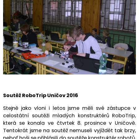
Soutěž RoboTrip Uničov 2016
Stejně jako vloni i letos jsme měli své zástupce v
celostátní soutěži mladých konstruktérů RoboTrip,
která se konala ve čtvrtek 8. prosince v Uničově.
Tentokrát jsme na soutěž nemuseli vyjíždět tak brzy,
neboť hoši se přihlásili do soutěže konstruktér robotů,