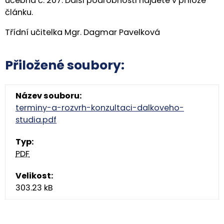
učebna č. 207. Další podrobnosti najdete v příloze
článku.
Třídní učitelka Mgr. Dagmar Pavelková
Přiložené soubory:
terminy-a-rozvrh-konzultaci-dalkoveho-
studia.pdf
PDF
303.23 kB