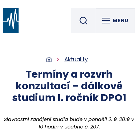
MENU
Střední škola informatiky, elektrotechniky a řemesel
ROŽNOV POD RADHOŠTĚM
Aktuality
Termíny a rozvrh
konzultací – dálkové
studium I. ročník DPO1
Slavnostní zahájení studia bude v pondělí 2. 9. 2019 v
10 hodin v učebně č. 207.