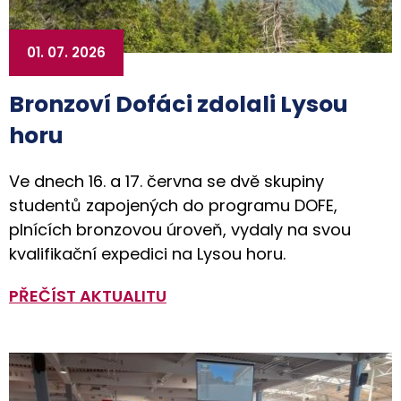
01. 07. 2026
Bronzoví Dofáci zdolali Lysou
horu
Ve dnech 16. a 17. června se dvě skupiny
studentů zapojených do programu DOFE,
plnících bronzovou úroveň, vydaly na svou
kvalifikační expedici na Lysou horu.
PŘEČÍST AKTUALITU