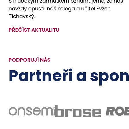
S hlubokým zármutkem oznamujeme, že nás
navždy opustil náš kolega a učitel Evžen
Tichavský.
PŘEČÍST AKTUALITU
PODPORUJÍ NÁS
Partneři a spon