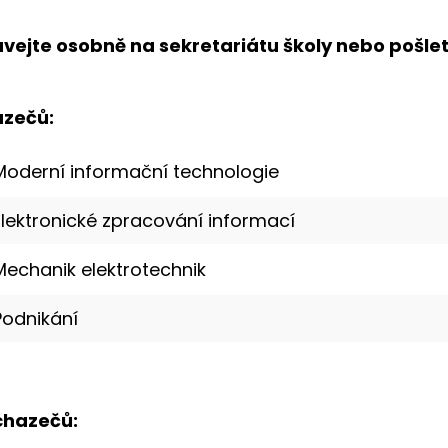
ávejte osobně
na sekretariátu
školy nebo pošle
azečů:
Moderní informační technologie
Elektronické zpracování informací
Mechanik elektrotechnik
Podnikání
chazečů: