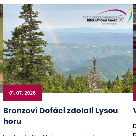
01. 07. 2026
Bronzoví Dofáci zdolali Lysou
horu
D
p