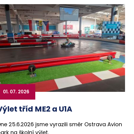
01. 07. 2026
Výlet tříd ME2 a U1A
ne 25.6.2026 jsme vyrazili směr Ostrava Avion
ark na školní výlet.