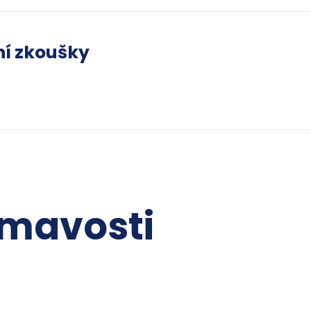
ní zkoušky
ímavosti