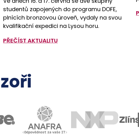
Ve dnech 16. a 17. června se dvě skupiny
studentů zapojených do programu DOFE,
plnících bronzovou úroveň, vydaly na svou
kvalifikační expedici na Lysou horu.
PŘEČÍST AKTUALITU
zoři