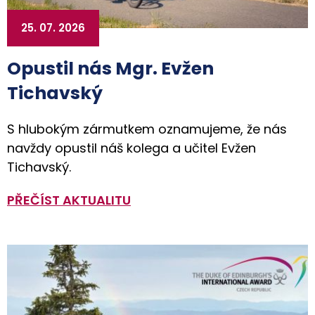
25. 07. 2026
Opustil nás Mgr. Evžen
Tichavský
S hlubokým zármutkem oznamujeme, že nás
navždy opustil náš kolega a učitel Evžen
Tichavský.
PŘEČÍST AKTUALITU