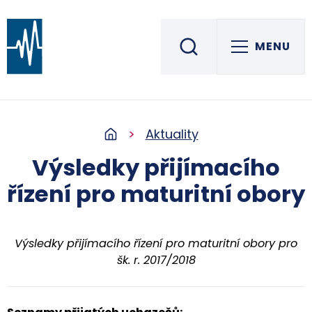
MENU
Střední škola informatiky, elektrotechniky a řemesel
ROŽNOV POD RADHOŠTĚM
Aktuality
Výsledky přijímacího
řízení pro maturitní obory
Výsledky přijímacího řízení pro maturitní obory pro
šk. r. 2017/2018