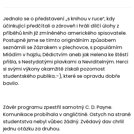
Jednalo se o představení „s knihou v ruce“, kdy
účinkující předčítali a zároveň i hráli dílčí úlohy z
příběhů knih již zmíněného amerického spisovatele.
Postupně jsme se tímto originálním způsobem
seznámili se Zázrakem v plechovce, s populárním
Mládím v hajzlu, Dědictvím aneb jak Helena ke štěstí
přišla, s Nestydatými plavkami a Neviditelným. Herci
si svými výkony okamžitě získali pozornost
studentského publika.:-), které se opravdu dobře
bavilo.
Závěr programu zpestřil samotný C. D. Payne.
Komunikace probíhala v angličtině. Ostych na straně
studentstva nebyl vůbec žádný. Zvědavý dav chrlil
jednu otázku za druhou.