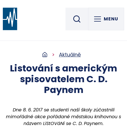
MENU
Střední škola informatiky, elektrotechniky a řemesel
ROŽNOV POD RADHOŠTĚM
Aktuálně
Listování s americkým
spisovatelem C. D.
Paynem
Dne 8. 6. 2017 se studenti naší školy zúčastnili
mimořádné akce pořádané městskou knihovnou s
názvem LiStOVáNí se C. D. Paynem.