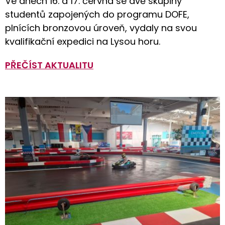
Ve dnech 16. a 17. června se dvě skupiny
studentů zapojených do programu DOFE,
plnících bronzovou úroveň, vydaly na svou
kvalifikační expedici na Lysou horu.
PŘEČÍST AKTUALITU