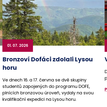
01. 07. 2026
Bronzoví Dofáci zdolali Lysou
horu
D
p
Ve dnech 16. a 17. června se dvě skupiny
studentů zapojených do programu DOFE,
plnících bronzovou úroveň, vydaly na svou
kvalifikační expedici na Lysou horu.