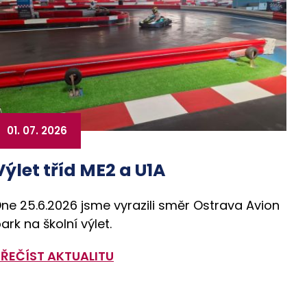
01. 07. 2026
Výlet tříd ME2 a U1A
ne 25.6.2026 jsme vyrazili směr Ostrava Avion
ark na školní výlet.
PŘEČÍST AKTUALITU