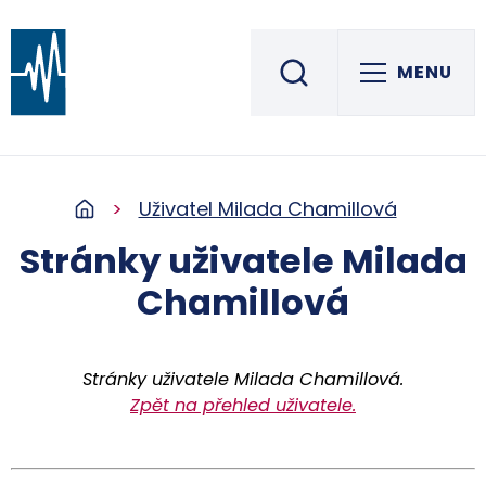
MENU
Střední škola informatiky, elektrotechniky a řemesel
ROŽNOV POD RADHOŠTĚM
Uživatel Milada Chamillová
Stránky uživatele Milada
Chamillová
Stránky uživatele Milada Chamillová.
Zpět na přehled uživatele.