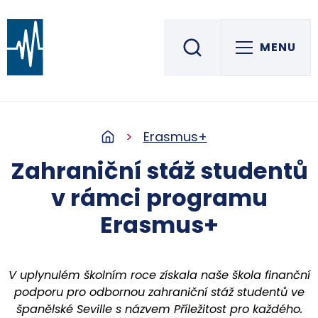
MENU
Střední škola informatiky, elektrotechniky a řemesel
ROŽNOV POD RADHOŠTĚM
Erasmus+
Zahraniční stáž studentů
v rámci programu
Erasmus+
V uplynulém školním roce získala naše škola finanční
podporu pro odbornou zahraniční stáž studentů ve
španělské Seville s názvem Příležitost pro každého.