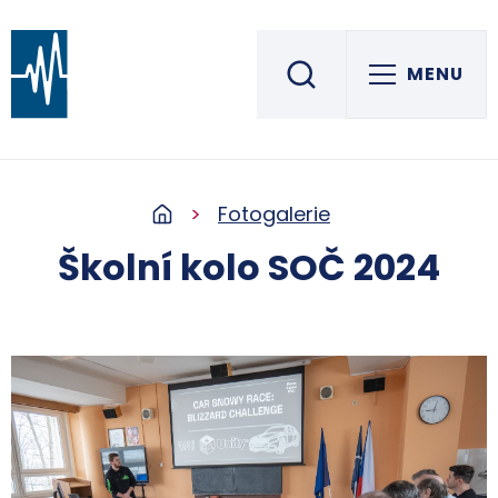
MENU
Střední škola informatiky, elektrotechniky a řemesel
ROŽNOV POD RADHOŠTĚM
Fotogalerie
Školní kolo SOČ 2024