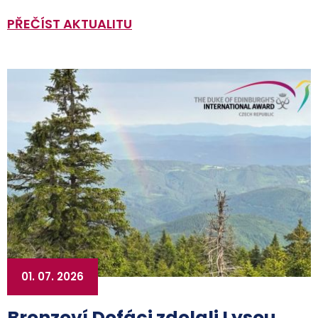
PŘEČÍST AKTUALITU
01. 07. 2026
Bronzoví Dofáci zdolali Lysou