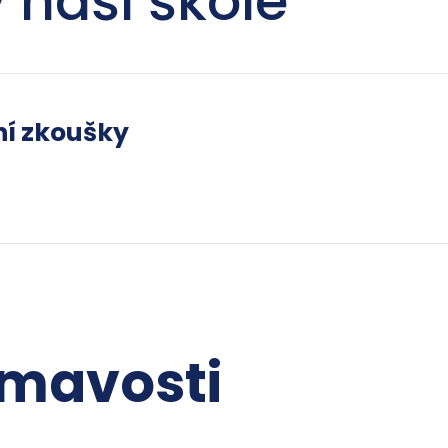
 naší škole
ní zkoušky
ímavosti