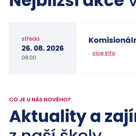
Nejbližší akce
v
středa
Komisionál
26. 08. 2026
.
více info
08:00
CO JE U NÁS NOVÉHO?
Aktuality a zaj
z naší školy