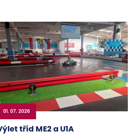
01. 07. 2026
Výlet tříd ME2 a U1A