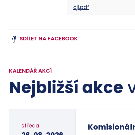
cjl.pdf
SDÍLET NA FACEBOOK
KALENDÁŘ AKCÍ
Nejbližší akce
v
středa
Komisionál
26. 08. 2026