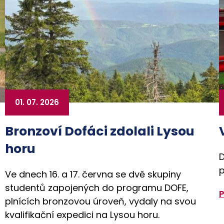
01. 07. 2026
Bronzoví Dofáci zdolali Lysou
horu
D
p
Ve dnech 16. a 17. června se dvě skupiny
studentů zapojených do programu DOFE,
plnících bronzovou úroveň, vydaly na svou
kvalifikační expedici na Lysou horu.