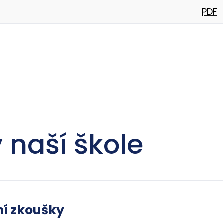
PDF
 naší škole
ní zkoušky