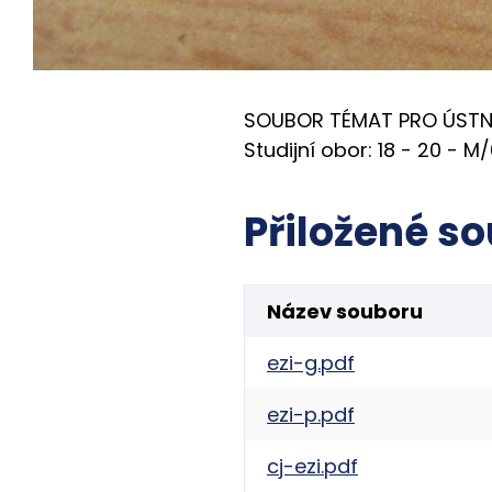
SOUBOR TÉMAT PRO ÚSTNÍ
Studijní obor: 18 - 20 -
Přiložené so
Název souboru
ezi-g.pdf
ezi-p.pdf
cj-ezi.pdf