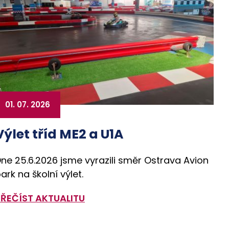
01. 07. 2026
Výlet tříd ME2 a U1A
ne 25.6.2026 jsme vyrazili směr Ostrava Avion
ark na školní výlet.
PŘEČÍST AKTUALITU