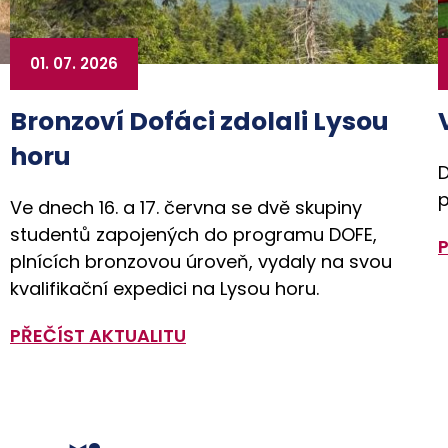
01. 07. 2026
Bronzoví Dofáci zdolali Lysou
horu
D
p
Ve dnech 16. a 17. června se dvě skupiny
studentů zapojených do programu DOFE,
plnících bronzovou úroveň, vydaly na svou
kvalifikační expedici na Lysou horu.
PŘEČÍST AKTUALITU