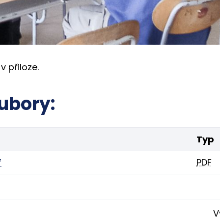
v přiloze.
ubory:
Typ
f
PDF
V