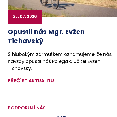
25. 07. 2026
Opustil nás Mgr. Evžen
Tichavský
S hlubokým zármutkem oznamujeme, že nás
navždy opustil náš kolega a učitel Evžen
Tichavský.
PŘEČÍST AKTUALITU
PODPORUJÍ NÁS