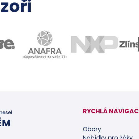
zoři
RYCHLÁ NAVIGAC
mesel
ĚM
Obory
Nabídky pro žáky