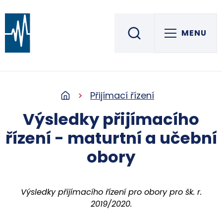
MENU
Střední škola informatiky, elektrotechniky a řemesel
ROŽNOV POD RADHOŠTĚM
Přijímací řízení
Výsledky přijímacího
řízení - maturtní a učební
obory
Výsledky přijímacího řízení pro obory pro šk. r.
2019/2020.