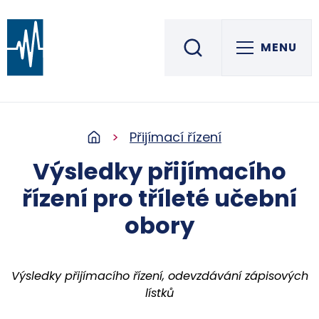
MENU
Střední škola informatiky, elektrotechniky a řemesel
ROŽNOV POD RADHOŠTĚM
Přijímací řízení
Výsledky přijímacího
řízení pro tříleté učební
obory
Výsledky přijímacího řízení, odevzdávání zápisových
lístků