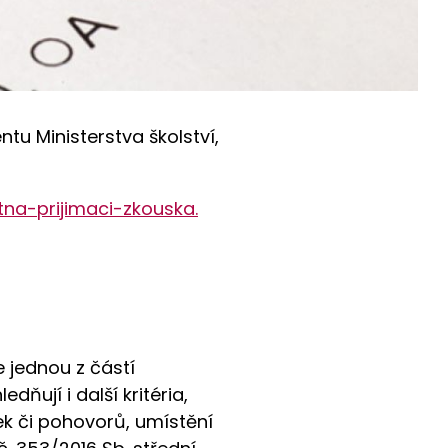
tu Ministerstva školství,
tna-prijimaci-zkouska.
 jednou z částí
dňují i další kritéria,
ek či pohovorů, umístění