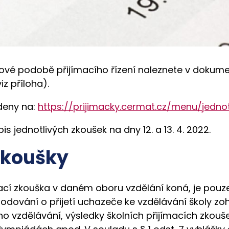
ové podobě přijímacího řízení naleznete v dokumen
z příloha).
deny na:
https://prijimacky.cermat.cz/menu/jedno
pis jednotlivých zkoušek na dny 12. a 13. 4. 2022.
zkoušky
ací zkouška v daném oboru vzdělání koná, je pouze
hodování o přijetí uchazeče ke vzdělávání školy zohle
ho vzdělávání, výsledky školních přijímacích zkouš