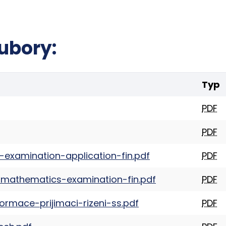
ubory:
Typ
PDF
PDF
-examination-application-fin.pdf
PDF
-mathematics-examination-fin.pdf
PDF
ormace-prijimaci-rizeni-ss.pdf
PDF