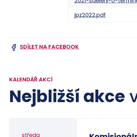
2021-sdeleni-o-termin
jpz2022.pdf
SDÍLET NA FACEBOOK
KALENDÁŘ AKCÍ
Nejbližší akce
v
středa
Komisionál