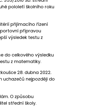
. 353/2016 Sb. střední
hé pololetí školního roku
rií přijímacího řízení
sportovní přípravou
pší výsledek testu z
 se do celkového výsledku
 testu z matematiky.
 zkoušce 28. dubna 2022.
ých uchazečů nejpozději do
olám. O způsobu
el střední školy.