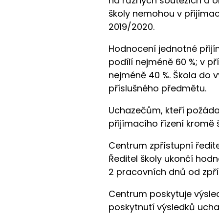
na různých soutěžích a ol
školy nemohou v přijímac
2019/2020.
Hodnocení jednotné přijím
podílí nejméně 60 %; v p
nejméně 40 %. Škola do vý
příslušného předmětu.
Uchazečům, kteří požádaj
přijímacího řízení kromě 
Centrum zpřístupní ředit
Ředitel školy ukončí hodn
2 pracovních dnů od zpř
Centrum poskytuje výsle
poskytnutí výsledků ucha