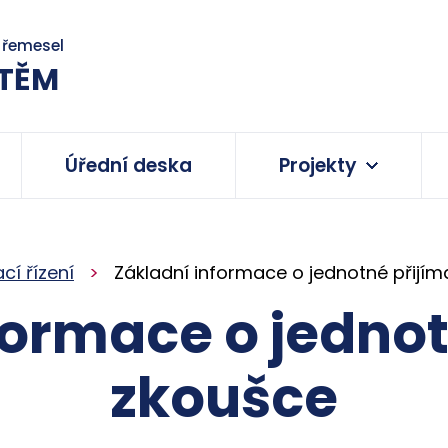
a řemesel
TĚM
Úřední deska
Projekty
ací řízení
Základní informace o jednotné přijím
formace o jednot
zkoušce