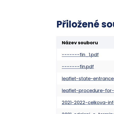
Přiložené so
Název souboru
-------fin_1.pdf
-------fin.pdf
leaflet-state-entrance
leaflet-procedure-for
2021-2022-celkova-inf