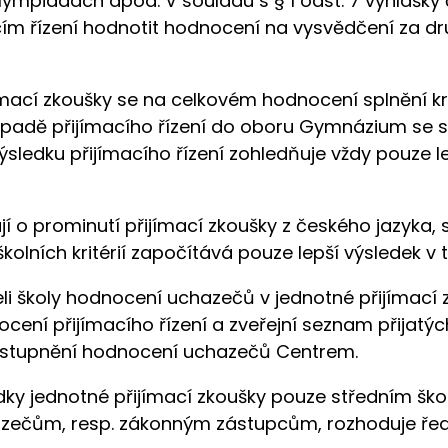
ympiádách apod. V souladu s § 1 odst. 7 vyhlášky č
ím řízení hodnotit hodnocení na vysvědčení za dru
ací zkoušky se na celkovém hodnocení splnění krité
řípadě přijímacího řízení do oboru Gymnázium se 
sledku přijímacího řízení zohledňuje vždy pouze le
í o prominutí přijímací zkoušky z českého jazyka,
školních kritérií započítává pouze lepší výsledek v
eli školy hodnocení uchazečů v jednotné přijímací
ocení přijímacího řízení a zveřejní seznam přijat
ístupnění hodnocení uchazečů Centrem.
dky jednotné přijímací zkoušky pouze středním šk
zečům, resp. zákonným zástupcům, rozhoduje ředit