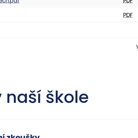
ech.pdf
PDF
PDF
 naší škole
ní zkoušky