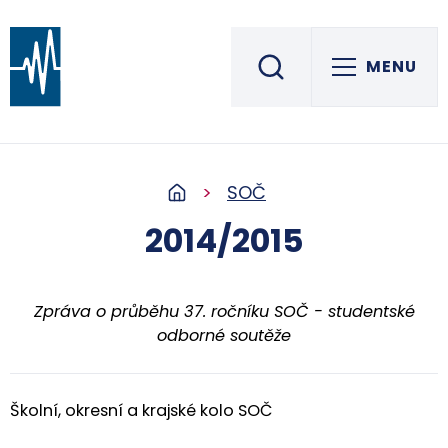
MENU
Střední škola informatiky, elektrotechniky a řemesel
ROŽNOV POD RADHOŠTĚM
SOČ
2014/2015
Zpráva o průběhu 37. ročníku SOČ - studentské
odborné soutěže
Školní, okresní a krajské kolo SOČ