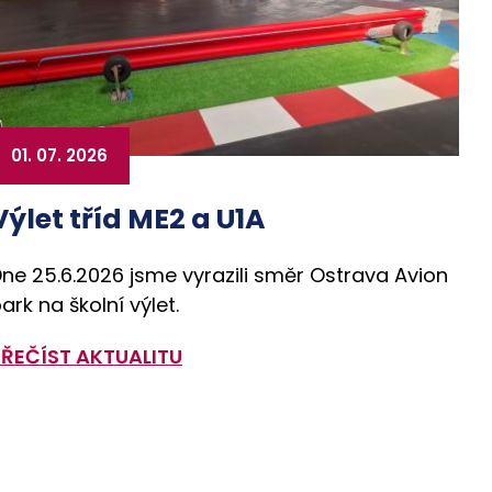
01. 07. 2026
Výlet tříd ME2 a U1A
ne 25.6.2026 jsme vyrazili směr Ostrava Avion
ark na školní výlet.
PŘEČÍST AKTUALITU