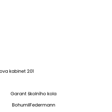
dova kabinet 201
Garant školního kola
BohumilFedermann