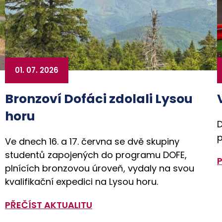
01. 07. 2026
Bronzoví Dofáci zdolali Lysou
horu
D
p
Ve dnech 16. a 17. června se dvě skupiny
studentů zapojených do programu DOFE,
plnících bronzovou úroveň, vydaly na svou
kvalifikační expedici na Lysou horu.
PŘEČÍST AKTUALITU