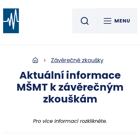
MENU
Střední škola informatiky, elektrotechniky a řemesel
ROŽNOV POD RADHOŠTĚM
Závěrečné zkoušky
Aktuální informace
MŠMT k závěrečným
zkouškám
Pro více informací rozklikněte.