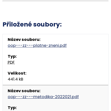
Přiložené soubory:
oop---zz---platne-zneni.pdf
PDF
441.4 kB
oop---zz---metodika-2022021.pdf