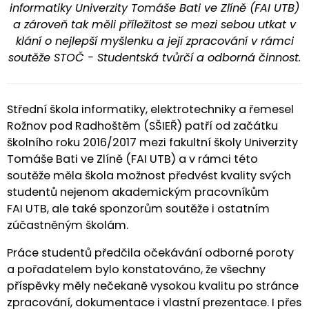
informatiky Univerzity Tomáše Bati ve Zlíně (FAI UTB)
a zároveň tak měli příležitost se mezi sebou utkat v
klání o nejlepší myšlenku a její zpracování v rámci
soutěže STOČ - Studentská tvůrčí a odborná činnost.
Střední škola informatiky, elektrotechniky a řemesel
Rožnov pod Radhoštěm (SŠIEŘ) patří od začátku
školního roku 2016/2017 mezi fakultní školy Univerzity
Tomáše Bati ve Zlíně (FAI UTB) a v rámci této
soutěže měla škola možnost předvést kvality svých
studentů nejenom akademickým pracovníkům
FAI UTB, ale také sponzorům soutěže i ostatním
zúčastněným školám.
Práce studentů předčila očekávání odborné poroty
a pořadatelem bylo konstatováno, že všechny
příspěvky měly nečekaně vysokou kvalitu po stránce
zpracování, dokumentace i vlastní prezentace. I přes