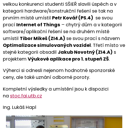
velkou konkurenci studenti SŠIEŘ slavili úspěch a v
kategorii hardware/konstrukční řešení se tak na
prvním místě umístil
Petr Kovář (PS.4)
se svou
prací
Internet of Things
– chytrý dům a v kategorii
software/aplikační řešení se na druhém místě
umístil
Tibor Mikeš (ZI4.A)
se svou prací s názvem
Optimalizace simulovaných vozidel
. Třetí místo ve
stejné kategorii obsadil
Jakub Novotný
(ZI4.A)
s
projektem
Výukové aplikace pro 1. stupeň ZŠ
.
Výherci si odnesli nejenom hodnotné sponzorské
ceny, ale také uznání odborné poroty.
Kompletní výsledky a umístění jsou k dispozici
na
stoc.fai.utb.cz
Ing. Lukáš Hapl