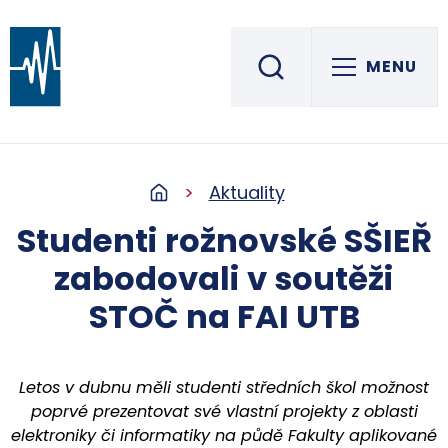
MENU
Střední škola informatiky, elektrotechniky a řemesel
ROŽNOV POD RADHOŠTĚM
Aktuality
Studenti rožnovské SŠIEŘ
zabodovali v soutěži
STOČ na FAI UTB
Letos v dubnu měli studenti středních škol možnost
poprvé prezentovat své vlastní projekty z oblasti
elektroniky či informatiky na půdě Fakulty aplikované