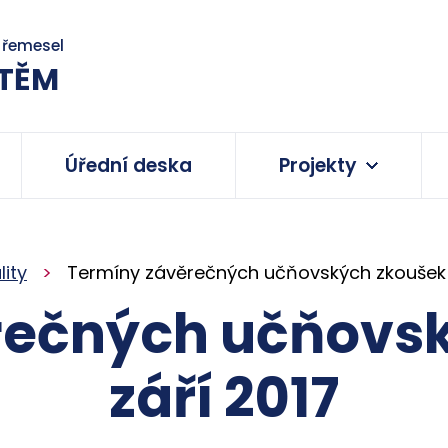
a řemesel
TĚM
Úřední deska
Projekty
lity
Termíny závěrečných učňovských zkoušek -
rečných učňovsk
září 2017