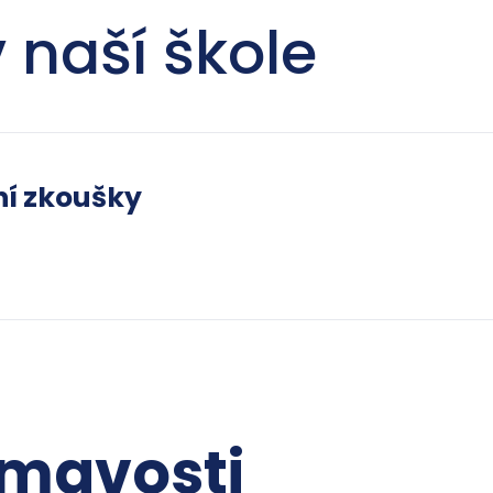
 naší škole
ní zkoušky
ímavosti