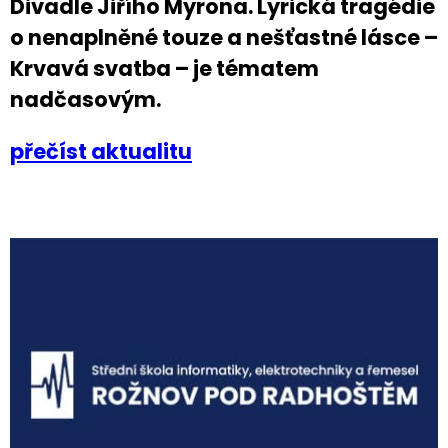
Divadle Jiřího Myrona. Lyrická tragédie
o nenaplněné touze a nešťastné lásce –
Krvavá svatba – je tématem
nadčasovým.
přečíst aktualitu