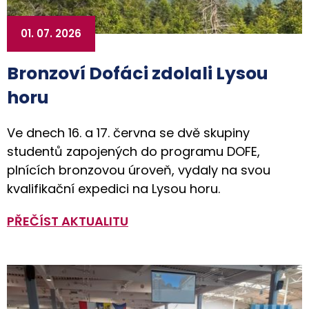
01. 07. 2026
Bronzoví Dofáci zdolali Lysou
horu
Ve dnech 16. a 17. června se dvě skupiny
studentů zapojených do programu DOFE,
plnících bronzovou úroveň, vydaly na svou
kvalifikační expedici na Lysou horu.
PŘEČÍST AKTUALITU