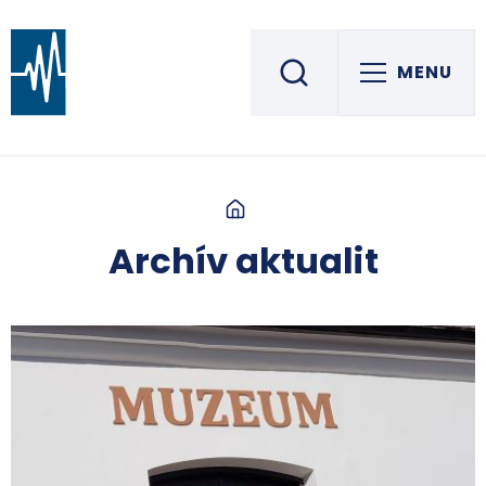
MENU
Střední škola informatiky, elektrotechniky a řemesel
ROŽNOV POD RADHOŠTĚM
Archív aktualit