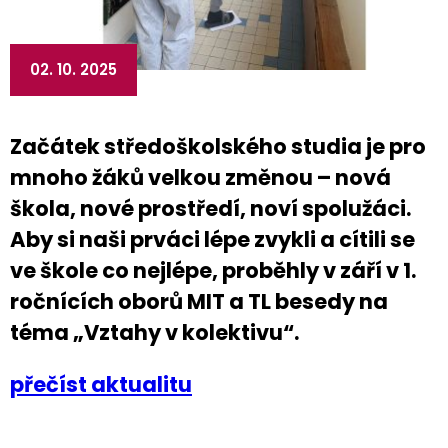
02. 10. 2025
Začátek středoškolského studia je pro
mnoho žáků velkou změnou – nová
škola, nové prostředí, noví spolužáci.
Aby si naši prváci lépe zvykli a cítili se
ve škole co nejlépe, proběhly v září v 1.
ročnících oborů MIT a TL besedy na
téma „Vztahy v kolektivu“.
přečíst aktualitu