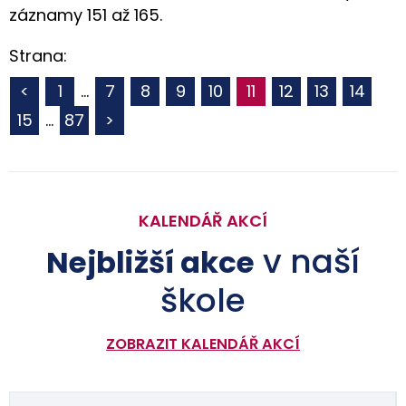
záznamy 151 až 165.
Strana:
<
1
…
7
8
9
10
11
12
13
14
15
…
87
>
KALENDÁŘ AKCÍ
v naší
Nejbližší akce
škole
ZOBRAZIT KALENDÁŘ AKCÍ