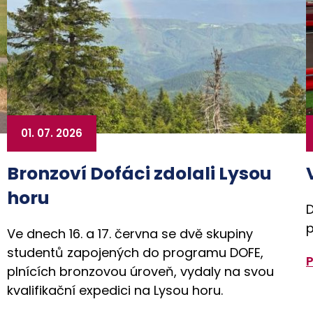
01. 07. 2026
Bronzoví Dofáci zdolali Lysou
horu
D
p
Ve dnech 16. a 17. června se dvě skupiny
studentů zapojených do programu DOFE,
plnících bronzovou úroveň, vydaly na svou
kvalifikační expedici na Lysou horu.