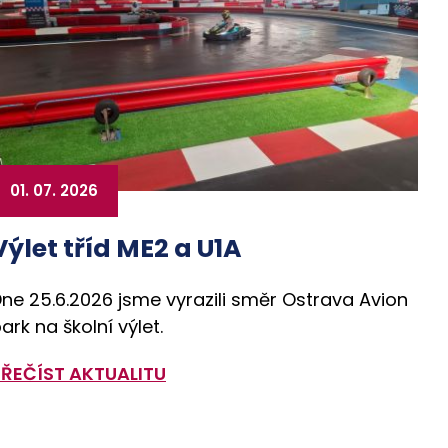
01. 07. 2026
Výlet tříd ME2 a U1A
ne 25.6.2026 jsme vyrazili směr Ostrava Avion
ark na školní výlet.
PŘEČÍST AKTUALITU