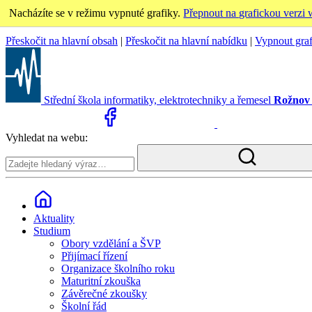
Nacházíte se v režimu vypnuté grafiky.
Přepnout na grafickou verzi
Přeskočit na hlavní obsah
|
Přeskočit na hlavní nabídku
|
Vypnout gra
Střední škola informatiky, elektrotechniky a řemesel
Rožnov
Vyhledat na webu:
Aktuality
Studium
Obory vzdělání a ŠVP
Přijímací řízení
Organizace školního roku
Maturitní zkouška
Závěrečné zkoušky
Školní řád