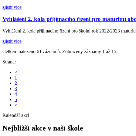
zjistit více
Vyhlášení 2. kola přijímacího řízení pro maturitní ob
Vyhlášení 2. kola přijímacího řízení pro školní rok 2022/2023 maturit
zjistit více
Celkem nalezeno 61 záznamů. Zobrazeny záznamy 1 až 15.
Strana:
<
1
2
3
4
5
>
Kalendář akcí
Nejbližší akce
v naší škole