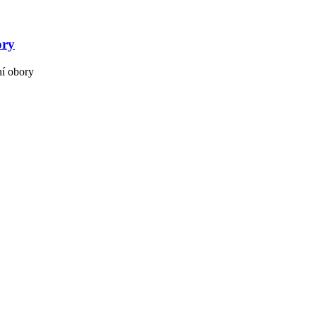
ory
ní obory