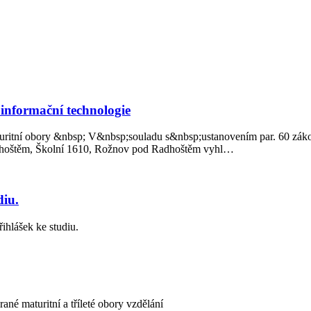
 informační technologie
aturitní obory &nbsp; V&nbsp;souladu s&nbsp;ustanovením par. 60 záko
Radhoštěm, Školní 1610, Rožnov pod Radhoštěm vyhl…
diu.
ihlášek ke studiu.
ané maturitní a tříleté obory vzdělání