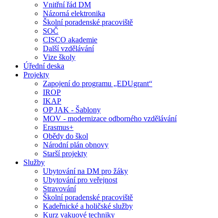
Vnitřní řád DM
Názorná elektronika
Školní poradenské pracoviště
SOČ
CISCO akademie
Další vzdělávání
Vize školy
Úřední deska
Projekty
Zapojení do programu „EDUgrant“
IROP
IKAP
OP JAK - Šablony
MOV - modernizace odborného vzdělávání
Erasmus+
Obědy do škol
Národní plán obnovy
Starší projekty
Služby
Ubytování na DM pro žáky
Ubytování pro veřejnost
Stravování
Školní poradenské pracoviště
Kadeřnické a holičské služby
Kurz vakuové techniky