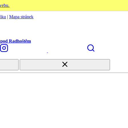
 webu.
fiku
|
Mapa stránek
 pod Radhoštěm