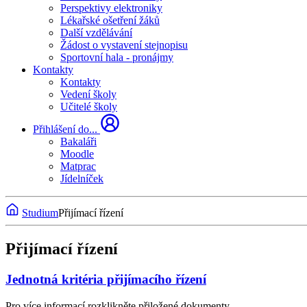
Perspektivy elektroniky
Lékařské ošetření žáků
Další vzdělávání
Žádost o vystavení stejnopisu
Sportovní hala - pronájmy
Kontakty
Kontakty
Vedení školy
Učitelé školy
Přihlášení do...
Bakaláři
Moodle
Matprac
Jídelníček
Studium
Přijímací řízení
Přijímací řízení
Jednotná kritéria přijímacího řízení
Pro více informací rozklikněte přiložené dokumenty.