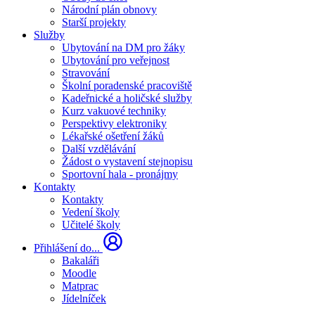
Národní plán obnovy
Starší projekty
Služby
Ubytování na DM pro žáky
Ubytování pro veřejnost
Stravování
Školní poradenské pracoviště
Kadeřnické a holičské služby
Kurz vakuové techniky
Perspektivy elektroniky
Lékařské ošetření žáků
Další vzdělávání
Žádost o vystavení stejnopisu
Sportovní hala - pronájmy
Kontakty
Kontakty
Vedení školy
Učitelé školy
Přihlášení do...
Bakaláři
Moodle
Matprac
Jídelníček