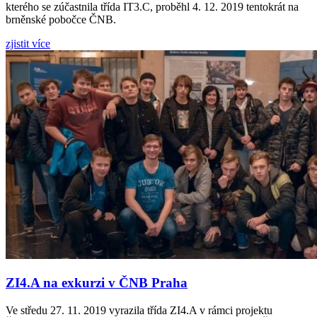
kterého se zúčastnila třída IT3.C, proběhl 4. 12. 2019 tentokrát na
brněnské pobočce ČNB.
zjistit více
ZI4.A na exkurzi v ČNB Praha
Ve středu 27. 11. 2019 vyrazila třída ZI4.A v rámci projektu