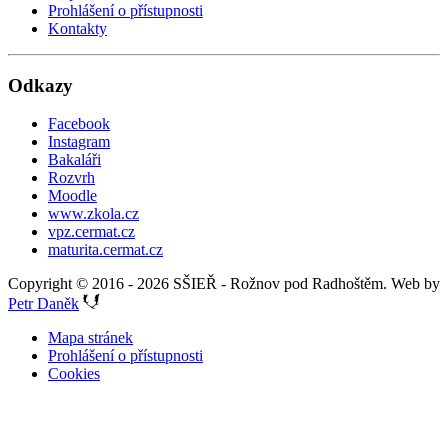
Prohlášení o přístupnosti
Kontakty
Odkazy
Facebook
Instagram
Bakaláři
Rozvrh
Moodle
www.zkola.cz
vpz.cermat.cz
maturita.cermat.cz
Copyright © 2016 - 2026 SŠIEŘ - Rožnov pod Radhoštěm. Web by
Petr Daněk
Mapa stránek
Prohlášení o přístupnosti
Cookies