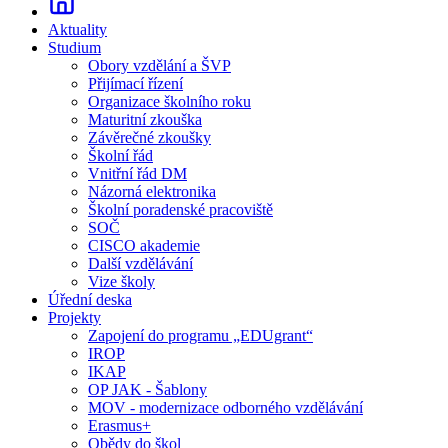
Aktuality
Studium
Obory vzdělání a ŠVP
Přijímací řízení
Organizace školního roku
Maturitní zkouška
Závěrečné zkoušky
Školní řád
Vnitřní řád DM
Názorná elektronika
Školní poradenské pracoviště
SOČ
CISCO akademie
Další vzdělávání
Vize školy
Úřední deska
Projekty
Zapojení do programu „EDUgrant“
IROP
IKAP
OP JAK - Šablony
MOV - modernizace odborného vzdělávání
Erasmus+
Obědy do škol