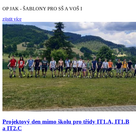
OP JAK - ŠABLONY PRO SŠ A VOŠ I
zjistit více
Projektový den mimo školu pro třídy IT1.A, IT1.B
a IT2.C