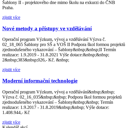
Šablony II - projektového dne mimo školu na exkurzi do ČNB
Praha.
zjistit více
Nové metody a přístupy ve vzdělávání
Operační program Výzkum, vývoj a vzdělávání Výzva č.
02_18_065 Šablony pro SŠ a VOŠ II Podpora škol formou projektů
zjednodušeného vykazování – Šablony&nbsp;&nbsp;II Termín
realizace: 1.9.2019 - 31.8.2021 Výše dotace:&nbsp;&nbsp;
2&nbsp;383&nbsp;026,- Kč. &nbsp;
zjistit více
Moderní informační technologie
Operační program Výzkum, vývoj a vzdělávání&nbsp;&nbsp;
Výzva č. 02_16_035&nbsp;&nbsp; Podpora škol formou projektů
zjednodušeného vykazování – Šablony&nbsp;&nbsp; Termín
realizace: 1.9.2017 - 31.8.2019&nbsp;&nbsp; Výše dotace:
1.408.944,- Kč
zjistit více
Kalendář akcí