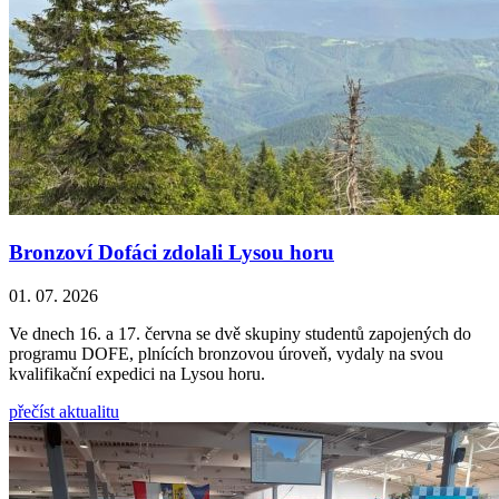
Bronzoví Dofáci zdolali Lysou horu
01. 07. 2026
Ve dnech 16. a 17. června se dvě skupiny studentů zapojených do
programu DOFE, plnících bronzovou úroveň, vydaly na svou
kvalifikační expedici na Lysou horu.
přečíst aktualitu