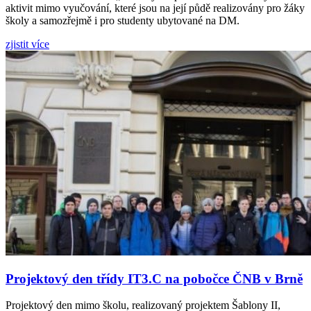
aktivit mimo vyučování, které jsou na její půdě realizovány pro žáky
školy a samozřejmě i pro studenty ubytované na DM.
zjistit více
Projektový den třídy IT3.C na pobočce ČNB v Brně
Projektový den mimo školu, realizovaný projektem Šablony II,