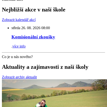
Nejbližší akce
v naší škole
Zobrazit kalendář akcí
středa
26. 08. 2026
08:00
Komisionální zkoušky
.
více info
Co je u nás nového?
Aktuality a zajímavosti
z naší školy
Zobrazit archiv aktualit