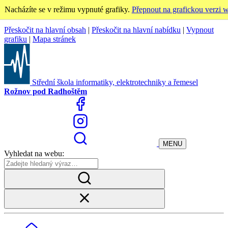
Nacházíte se v režimu vypnuté grafiky.
Přepnout na grafickou verzi 
Přeskočit na hlavní obsah
|
Přeskočit na hlavní nabídku
|
Vypnout
grafiku
|
Mapa stránek
Střední škola informatiky, elektrotechniky a řemesel
Rožnov pod Radhoštěm
MENU
Vyhledat na webu: