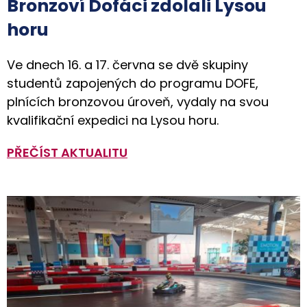
Bronzoví Dofáci zdolali Lysou
horu
Ve dnech 16. a 17. června se dvě skupiny
studentů zapojených do programu DOFE,
plnících bronzovou úroveň, vydaly na svou
kvalifikační expedici na Lysou horu.
PŘEČÍST AKTUALITU