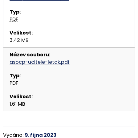
PDF
3.42 MB
asocp-ucitele-letak.pdf
PDF
1.61 MB
Vydáno:
9. října 2023