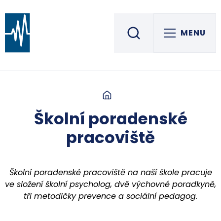
MENU
Střední škola informatiky, elektrotechniky a řemesel
ROŽNOV POD RADHOŠTĚM
Školní poradenské
pracoviště
Školní poradenské pracoviště na naší škole pracuje
ve složení školní psycholog, dvě výchovné poradkyně,
tři metodičky prevence a sociální pedagog.