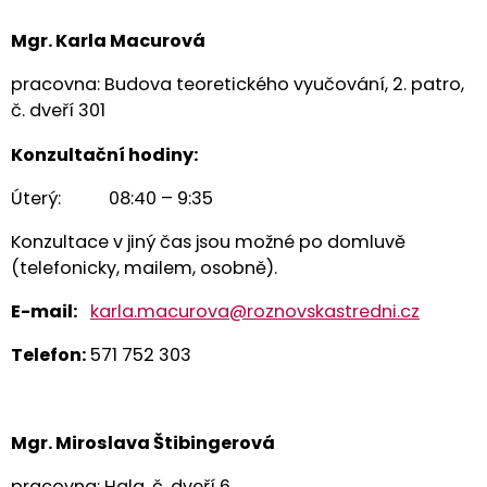
Mgr. Karla Macurová
pracovna: Budova teoretického vyučování, 2. patro,
č. dveří 301
Konzultační hodiny:
Úterý: 08:40 – 9:35
Konzultace v jiný čas jsou možné po domluvě
(telefonicky, mailem, osobně).
E
-mail:
karla.macurova@roznovskastredni.cz
Telefon:
571 752 303
Mgr. Miroslava Štibingerová
pracovna: Hala, č. dveří 6