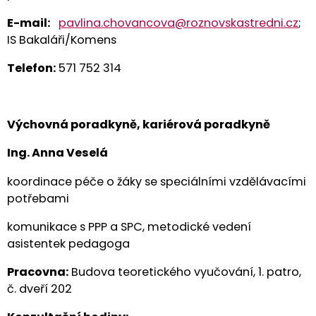
E
-mail:
pavlina.chovancova@roznovskastredni.cz
;
IS Bakaláři/Komens
Telefon:
571 752 314
Výchovná poradkyně, kariérová poradkyně
Ing. Anna Veselá
koordinace péče o žáky se speciálními vzdělávacími
potřebami
komunikace s PPP a SPC, metodické vedení
asistentek pedagoga
Pracovna:
Budova teoretického vyučování, 1. patro,
č. dveří 202