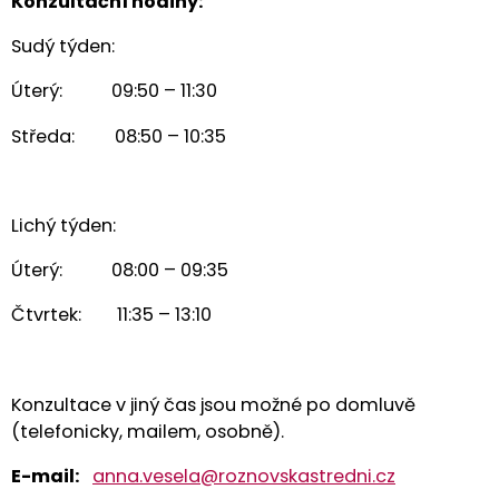
Konzultační hodiny:
Sudý týden:
Úterý: 09:50 – 11:30
Středa: 08:50 – 10:35
Lichý týden:
Úterý: 08:00 – 09:35
Čtvrtek: 11:35 – 13:10
Konzultace v jiný čas jsou možné po domluvě
(telefonicky, mailem, osobně).
E
-mail:
anna.vesela@roznovskastredni.cz