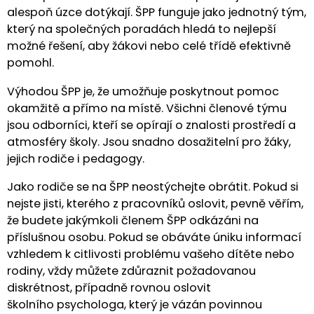
alespoň úzce dotýkají. ŠPP funguje jako jednotný tým,
který na společných poradách hledá to nejlepší
možné řešení, aby žákovi nebo celé třídě efektivně
pomohl.
Výhodou ŠPP je, že umožňuje poskytnout pomoc
okamžitě a přímo na místě. Všichni členové týmu
jsou odborníci, kteří se opírají o znalosti prostředí a
atmosféry školy. Jsou snadno dosažitelní pro žáky,
jejich rodiče i pedagogy.
Jako rodiče se na ŠPP neostýchejte obrátit. Pokud si
nejste jisti, kterého z pracovníků oslovit, pevně věřím,
že budete jakýmkoli členem ŠPP odkázáni na
příslušnou osobu. Pokud se obáváte úniku informací
vzhledem k citlivosti problému vašeho dítěte nebo
rodiny, vždy můžete zdůraznit požadovanou
diskrétnost, případně rovnou oslovit
školního psychologa, který je vázán povinnou