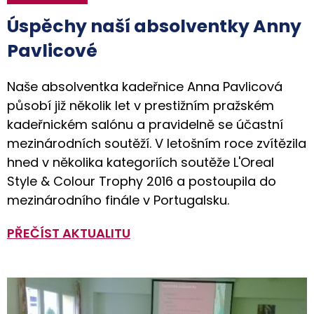
Úspěchy naší absolventky Anny
Pavlicové
Naše absolventka kadeřnice Anna Pavlicová
působí již několik let v prestižním pražském
kadeřnickém salónu a pravidelně se účastní
mezinárodních soutěží. V letošním roce zvítězila
hned v několika kategoriích soutěže L'Oreal
Style & Colour Trophy 2016 a postoupila do
mezinárodního finále v Portugalsku.
PŘEČÍST AKTUALITU