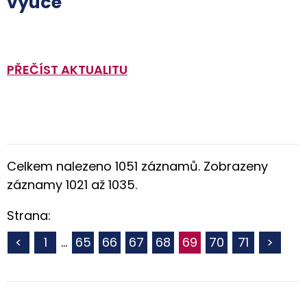
výuce
PŘEČÍST AKTUALITU
Celkem nalezeno 1051 záznamů. Zobrazeny
záznamy 1021 až 1035.
Strana:
<
1
…
65
66
67
68
69
70
71
>