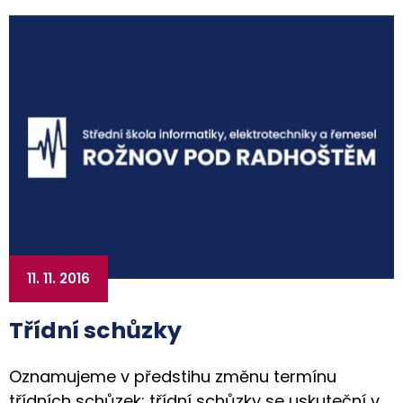
11. 11. 2016
Třídní schůzky
Oznamujeme v předstihu změnu termínu
třídních schůzek: třídní schůzky se uskuteční v