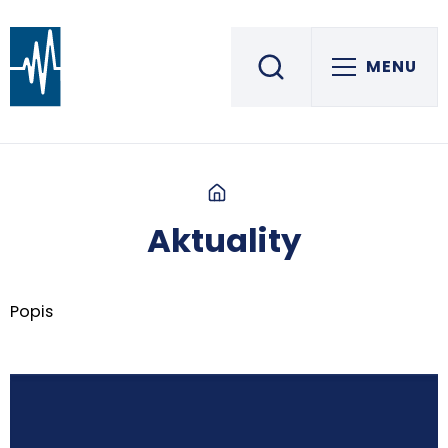
MENU
Střední škola informatiky, elektrotechniky a řemesel
ROŽNOV POD RADHOŠTĚM
Aktuality
Popis