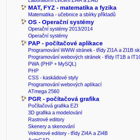
Laboratorní cvičení ZI4A a ZI4B
MAT, FYZ - matematika a fyzika
Matematika - učebnice a sbírky příkladů
OS - Operační systémy
Operační systémy 2013/2014
Operační systémy
PAP - počítačové aplikace
Programování WWW stránek - třídy ZI1A a ZI1B sk
Programování webových stránek - třídy IT1B a IT1
PWA (PHP + MySQL)
PHP
CSS - kaskádové styly
Programování webových aplikací
ATmega 2560
PGR - počítačová grafika
Počítačová grafika EZI
3D grafika a modelování
Rastrové editory
Skenery a skenování
Vektorové editory - třídy ZI4A a ZI4B