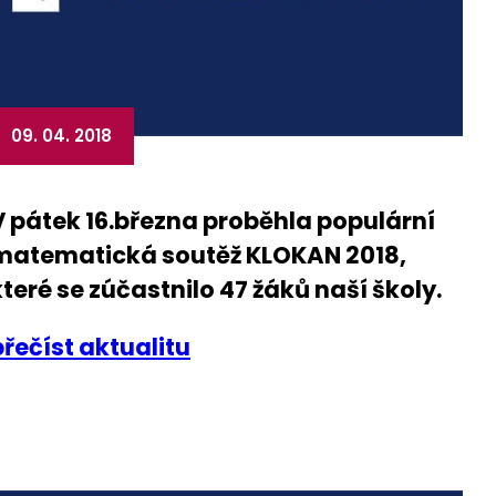
09. 04. 2018
V pátek 16.března proběhla populární
matematická soutěž KLOKAN 2018,
které se zúčastnilo 47 žáků naší školy.
přečíst aktualitu