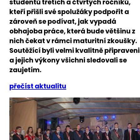
studentů třetích a čtvrtých ročníků,
kteří přišli své spolužáky podpořit a
zároveň se podívat, jak vypadá
obhajoba práce, která bude většinu z
nich čekat v rámci maturitní zkoušky.
Soutěžící byli velmi kvalitně připraveni
a jejich výkony všichni sledovali se
zaujetím.
přečíst aktualitu