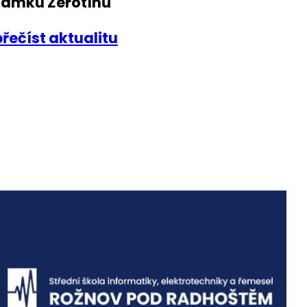
zámku Žerotínů
přečíst aktualitu