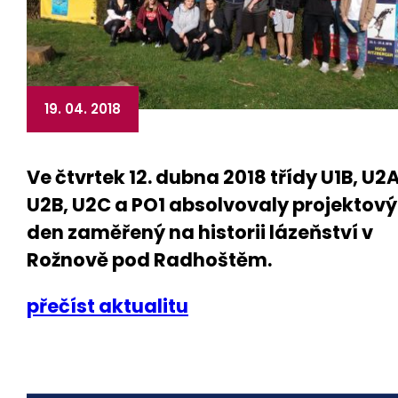
19. 04. 2018
Ve čtvrtek 12. dubna 2018 třídy U1B, U2A
U2B, U2C a PO1 absolvovaly projektový
den zaměřený na historii lázeňství v
Rožnově pod Radhoštěm.
přečíst aktualitu