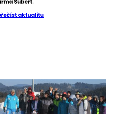
firma Šubert.
přečíst aktualitu