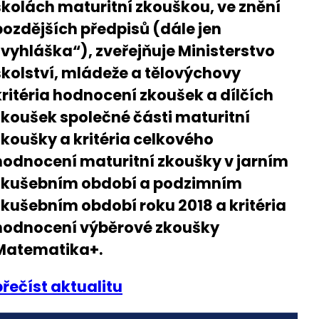
školách maturitní zkouškou, ve znění
pozdějších předpisů (dále jen
„vyhláška“), zveřejňuje Ministerstvo
školství, mládeže a tělovýchovy
kritéria hodnocení zkoušek a dílčích
zkoušek společné části maturitní
zkoušky a kritéria celkového
hodnocení maturitní zkoušky v jarním
zkušebním období a podzimním
zkušebním období roku 2018 a kritéria
hodnocení výběrové zkoušky
Matematika+.
přečíst aktualitu