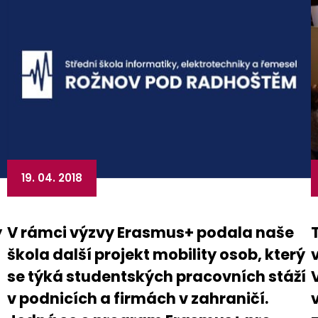
19. 04. 2018
y
V rámci výzvy Erasmus+ podala naše
T
škola další projekt mobility osob, který
se týká studentských pracovních stáží
v podnicích a firmách v zahraničí.